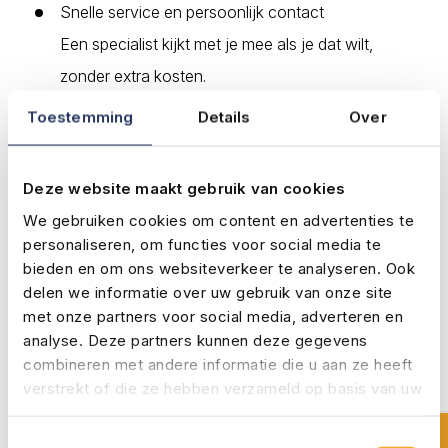
Snelle service en persoonlijk contact
Een specialist kijkt met je mee als je dat wilt,
zonder extra kosten.
Advies dat verder gaat dan alleen premie
Toestemming
Details
Over
We kijken vooral naar wat écht belangrijk is:
complete dekking en passende risico’s.
Deze website maakt gebruik van cookies
We gebruiken cookies om content en advertenties te
Bootverzekeringen vergelijken
personaliseren, om functies voor social media te
bieden en om ons websiteverkeer te analyseren. Ook
delen we informatie over uw gebruik van onze site
met onze partners voor social media, adverteren en
analyse. Deze partners kunnen deze gegevens
combineren met andere informatie die u aan ze heeft
Voor welke boten kun
verstrekt of die ze hebben verzameld op basis van uw
gebruik van hun services.
je vergelijken?
Toestemmingsselectie