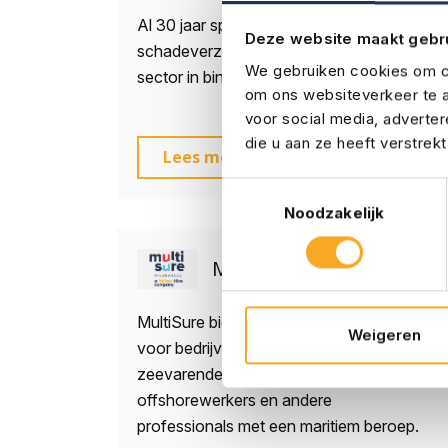
Al 30 jaar specialist in maatwerk
Deze website maakt gebr
schadeverzekeringen voor de logistieke
We gebruiken cookies om co
sector in binnen- en buitenland.
om ons websiteverkeer te a
voor social media, adverte
die u aan ze heeft verstrek
Lees meer
Toestemmingsselectie
Noodzakelijk
Multisure
MultiSure biedt maatwerkverzekeringen
Weigeren
voor bedrijven in de maritieme sector,
zeevarenden, binnenvaartschippers,
offshorewerkers en andere
professionals met een maritiem beroep.