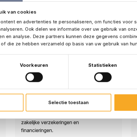
Noord-Nederlandse
uik van cookies
Assurantiemakelaars (NNAM) is
ntent en advertenties te personaliseren, om functies voor s
gespecialiseerd in het verzekeren van
nalyseren. Ook delen we informatie over uw gebruik van onz
maritieme risico's.
ren en analyse. Deze partners kunnen deze gegevens combin
t of die ze hebben verzameld op basis van uw gebruik van hun
Lees meer
Voorkeuren
Statistieken
De Wit Assurantiën
De Wit Assurantiën is een onafhankelijke
Selectie toestaan
intermediair voor zowel particuliere
verzekeringen en hypotheken als
zakelijke verzekeringen en
financieringen.