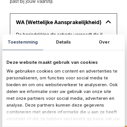
past bij jouw vaarstijl.
WA (Wettelijke Aansprakelijkheid)
De basisdekking die schade vergoedt die jij
Toestemming
Details
Over
met jouw waterscooter of jetski aan anderen
veroorzaakt.
Deze website maakt gebruik van cookies
Schade aan andere vaartuigen, steigers of
We gebruiken cookies om content en advertenties te
objecten.
personaliseren, om functies voor social media te
Letselschade aan derden.
bieden en om ons websiteverkeer te analyseren. Ook
Wettelijke aansprakelijkheid volgens de
delen we informatie over uw gebruik van onze site
met onze partners voor social media, adverteren en
voorschriften.
analyse. Deze partners kunnen deze gegevens
Geschikt voor wie vooral recreatief en
combineren met andere informatie die u aan ze heeft
gecontroleerd vaart.
verstrekt of die ze hebben verzameld op basis van uw
gebruik van hun services.